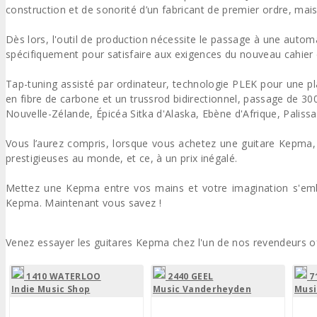
construction et de sonorité d’un fabricant de premier ordre, mai
Dès lors, l'outil de production nécessite le passage à une auto
spécifiquement pour satisfaire aux exigences du nouveau cahier
Tap-tuning assisté par ordinateur, technologie PLEK pour une pl
en fibre de carbone et un trussrod bidirectionnel, passage de 300
Nouvelle-Zélande, Épicéa Sitka d'Alaska, Ebène d'Afrique, Palissa
Vous l’aurez compris, lorsque vous achetez une guitare Kepma, vo
prestigieuses au monde, et ce, à un prix inégalé.
Mettez une Kepma entre vos mains et votre imagination s'embal
Kepma. Maintenant vous savez !
Venez essayer les guitares Kepma chez l'un de nos revendeurs off
1410 WATERLOO
2440 GEEL
7
Indie Music Shop
Music Vanderheyden
Musi