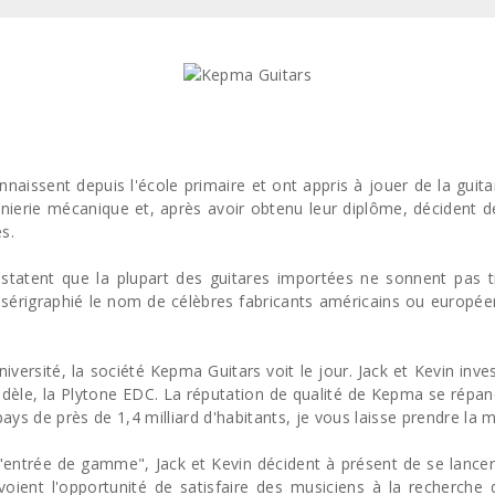
naissent depuis l'école primaire et ont appris à jouer de la guitar
'ingénierie mécanique et, après avoir obtenu leur diplôme, décident
s.
statent que la plupart des guitares importées ne sonnent pas tr
 sérigraphié le nom de célèbres fabricants américains ou européen
université, la société Kepma Guitars voit le jour. Jack et Kevin
dèle, la Plytone EDC. La réputation de qualité de Kepma se répan
s de près de 1,4 milliard d'habitants, je vous laisse prendre la me
 "entrée de gamme", Jack et Kevin décident à présent de se lancer
 voient l'opportunité de satisfaire des musiciens à la recherche 