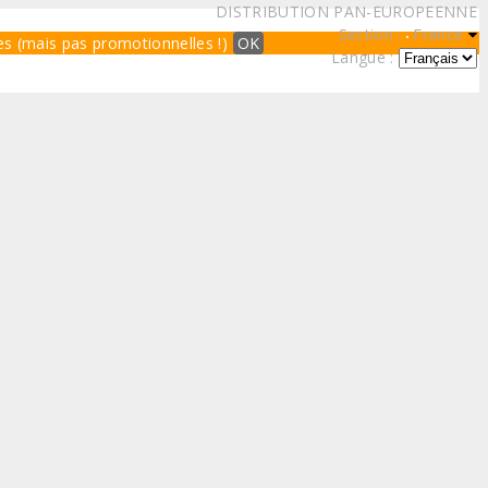
DISTRIBUTION PAN-EUROPEENNE
Section :
France
ques (mais pas promotionnelles !)
OK
Langue :