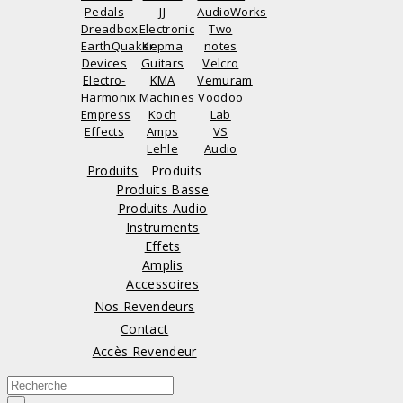
Pedals
JJ
AudioWorks
Dreadbox
Electronic
Two
EarthQuaker
Kepma
notes
Devices
Guitars
Velcro
Electro-
KMA
Vemuram
Harmonix
Machines
Voodoo
Empress
Koch
Lab
Effects
Amps
VS
Lehle
Audio
Produits
Produits
Produits Basse
Produits Audio
Instruments
Effets
Amplis
Accessoires
Nos Revendeurs
Contact
Accès Revendeur