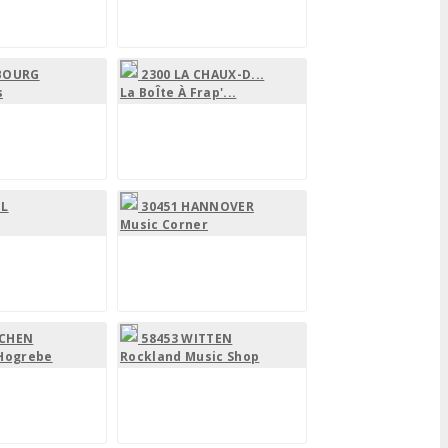
IBOURG
2300 LA CHAUX-D...
s
La BoÎte À Frap'...
EL
30451 HANNOVER
Music Corner
ACHEN
58453 WITTEN
Hogrebe
Rockland Music Shop