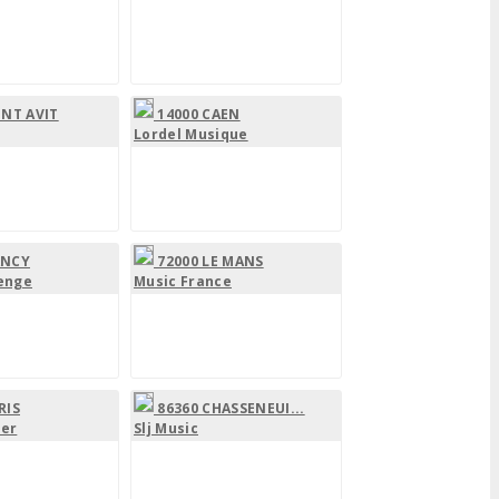
INT AVIT
14000 CAEN
Lordel Musique
ANCY
72000 LE MANS
enge
Music France
RIS
86360 CHASSENEUI...
her
Slj Music