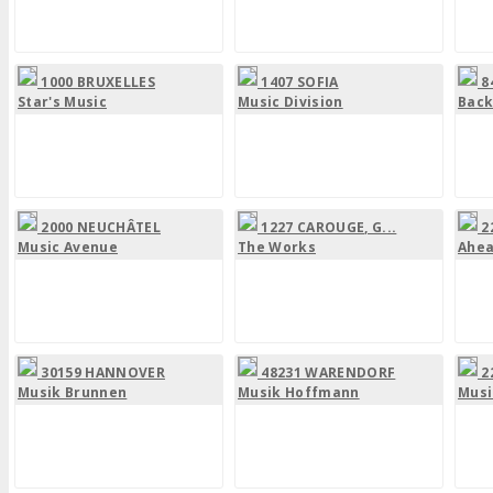
1000 BRUXELLES
1407 SOFIA
8
Star's Music
Music Division
Back
2000 NEUCHÂTEL
1227 CAROUGE, G...
2
Music Avenue
The Works
Ahea
30159 HANNOVER
48231 WARENDORF
2
Musik Brunnen
Musik Hoffmann
Musi