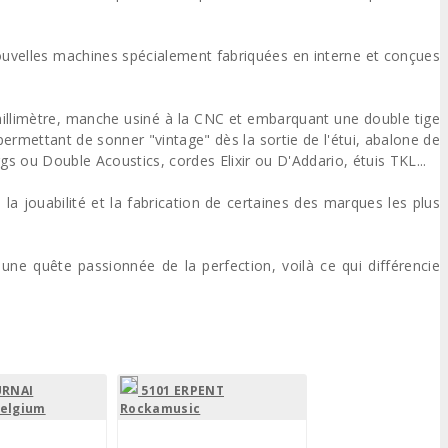
nouvelles machines spécialement fabriquées en interne et conçues
 millimètre, manche usiné à la CNC et embarquant une double tige
permettant de sonner "vintage" dès la sortie de l'étui, abalone de
gs ou Double Acoustics, cordes Elixir ou D'Addario, étuis TKL...
la jouabilité et la fabrication de certaines des marques les plus
ne quête passionnée de la perfection, voilà ce qui différencie
URNAI
5101 ERPENT
Belgium
Rockamusic