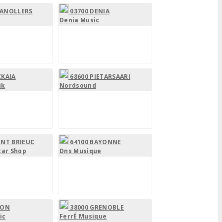
RANOLLERS
03700 DENIA
Denia Music
ZKAIA
68600 PIETARSAARI
ik
Nordsound
INT BRIEUC
64100 BAYONNE
tar Shop
Dns Musique
JON
38000 GRENOBLE
ic
FerrÉ Musique