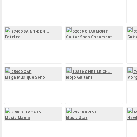
97400 SAINT-DENI...
52000 CHAUMONT
3
Fotelec
Guitar Shop Chaumont
Guit
05000 GAP
12850 ONET LE CH...
7
Mega Musique Sono
Mojo Guitare
Morg
87000 LIMOGES
29200 BREST
6
Music Mania
Music Star
New