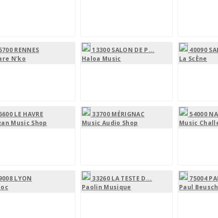
5700 RENNES
13300 SALON DE P...
40090 SA
are N'ko
Haloa Music
La ScÈne
6600 LE HAVRE
33700 MÉRIGNAC
54000 N
an Music Shop
Music Audio Shop
Music Chall
9008 LYON
33260 LA TESTE D...
75004 PA
loc
Paolin Musique
Paul Beusc