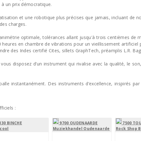
s à un prix démocratique.
matisation et une robotique plus précises que jamais, incluant de 
 des charges.
animétrie optimale, tolérances allant jusqu'à trois centièmes de
 heures en chambre de vibrations pour un vieillissement artificiel 
ndre des Indes certifié Cites, sillets GraphTech, préamplis L.R. Bag
us disposez d’un instrument qui rivalise avec la qualité, le son, 
le instantanément. Des instruments d’excellence, inspirés par u
iciels :
130 BINCHE
9700 OUDENAARDE
7500 TO
cool
Muziekhandel Oudenaarde
Rock Shop 