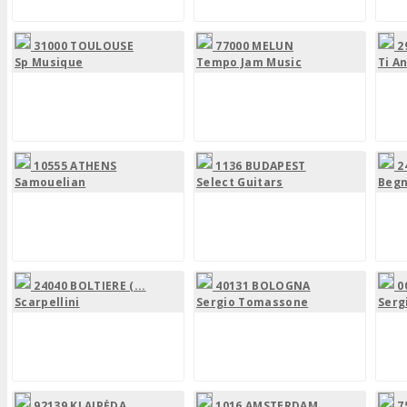
31000 TOULOUSE
77000 MELUN
2
Sp Musique
Tempo Jam Music
Ti A
10555 ATHENS
1136 BUDAPEST
2
Samouelian
Select Guitars
Begn
24040 BOLTIERE (...
40131 BOLOGNA
0
Scarpellini
Sergio Tomassone
Serg
92139 KLAIPĖDA
1016 AMSTERDAM
7