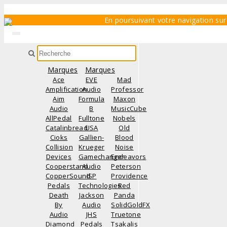
En poursuivant votre navigation sur 
Toggle
navigation
Marques
Marques
Ace
EVE
Mad
Amplification
Audio
Professor
Aim
Formula
Maxon
Audio
B
MusicCube
AllPedal
Fulltone
Nobels
Catalinbread
USA
Old
Cioks
Gallien-
Blood
Collision
Krueger
Noise
Devices
Gamechanger
Endeavors
Cooperstand
Audio
Peterson
CopperSound
ISP
Providence
Pedals
Technologies
Red
Death
Jackson
Panda
By
Audio
SolidGoldFX
Audio
JHS
Truetone
Diamond
Pedals
Tsakalis