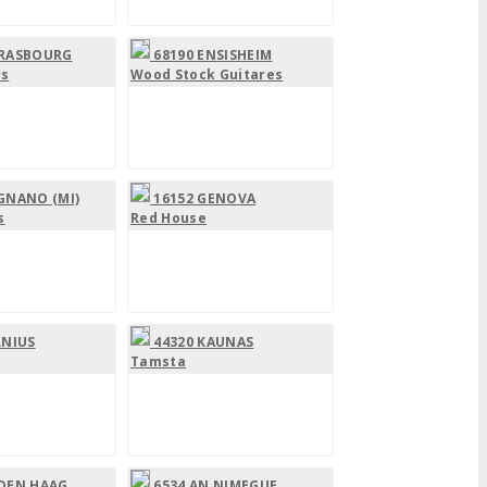
TRASBOURG
68190 ENSISHEIM
rs
Wood Stock Guitares
GNANO (MI)
16152 GENOVA
s
Red House
LNIUS
44320 KAUNAS
Tamsta
 DEN HAAG
6534 AN NIMEGUE