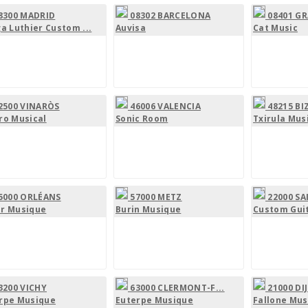
8300 MADRID
08302 BARCELONA
08401 G
ga Luthier Custom ...
Auvisa
Cat Music
2500 VINARÒS
46006 VALENCIA
48215 BI
ro Musical
Sonic Room
Txirula Mus
5000 ORLÉANS
57000 METZ
22000 SA
r Musique
Burin Musique
Custom Gui
3200 VICHY
63000 CLERMONT-F...
21000 DI
rpe Musique
Euterpe Musique
Fallone Mus