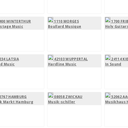
400 WINTERTHUR
1110 MORGES
1700 FR
stage Music
Boullard Musique
Holy Guitar
234 LATSIA
42103 WUPPERTAL
24114 KI
d Music
Hardline Music
In Sound
2767 HAMBURG
08058 ZWICKAU
52062 A
k Markt Hamburg
Musik-schiller
Musikhaus 