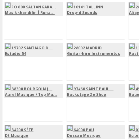
FO 600 SALTANGARA...
10141 TALLINN
2
Musikkhandilin Í Runa...
Drop-d Sounds
Alia
15702 SANTIAGO D...
28002 MADRID
1
Estudio 54
Guitar-hiro Instrumentos
Rast
38300 BOURGOIN J...
97460 SAINT PAUL...
4
Aurel Musique / Top Mu...
Backstage Ze Shop
Baue
34200 SÈTE
64000 PAU
0
Dt Musique
Dussau Musique
Eute