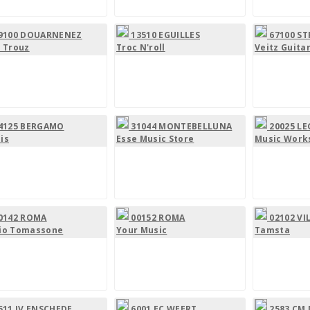
9100 DOUARNENEZ
13510 EGUILLES
67100 S
n Trouz
Troc N'roll
Veitz Guita
4125 BERGAMO
31044 MONTEBELLUNA
20025 LE
is
Esse Music Store
Music Work
0142 ROMA
00152 ROMA
02102 VI
io Tomassone
Your Music
Tamsta
511 JV ENSCHEDE
6001 EC WEERT
2583 CM